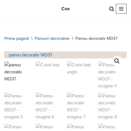
Cos
Sari
la
conținut
Prima pagină
\
Panouri decorative
\
Panou decorativ MD37